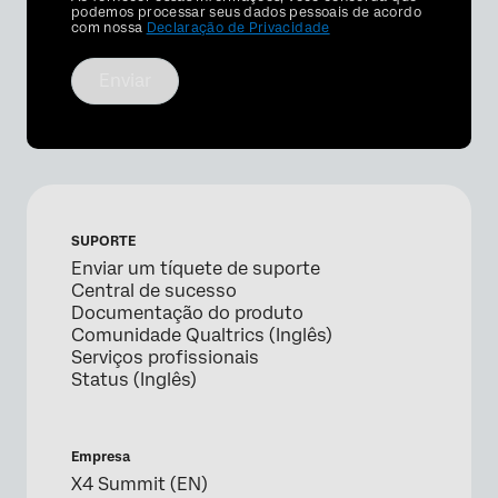
Optin
podemos processar seus dados pessoais de acordo
com nossa
Declaração de Privacidade
Enviar
SUPORTE
Enviar um tíquete de suporte
Central de sucesso
Documentação do produto
Comunidade Qualtrics (Inglês)
Serviços profissionais
Status (Inglês)
Empresa
X4 Summit (EN)