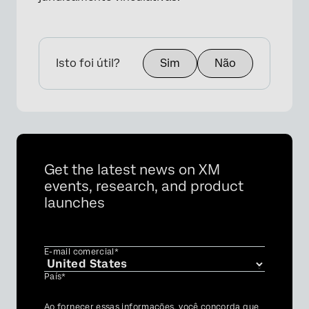
Isto foi útil?
Sim
Não
Get the latest news on XM
events, research, and product
launches
E-mail comercial*
País*
Privacy
Ao fornecer essas informações, você concorda que