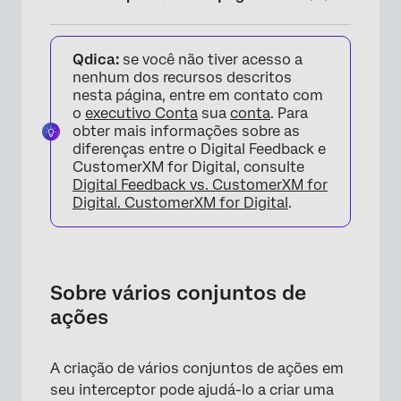
Sobre vários conjuntos de ações
Qdica:
se você não tiver acesso a
Criação de vários conjuntos de ações
nenhum dos recursos descritos
nesta página, entre em contato com
Ordem de avaliação do conjunto de ações
o
executivo Conta
sua
conta
. Para
obter mais informações sobre as
Combinação de várias interceptações
diferenças entre o Digital Feedback e
CustomerXM for Digital, consulte
Direcionamento para diferentes usuários
Digital Feedback vs. CustomerXM for
Digital. CustomerXM for Digital
.
Perguntas frequentes
Sobre vários conjuntos de
ações
A criação de vários conjuntos de ações em
seu interceptor pode ajudá-lo a criar uma