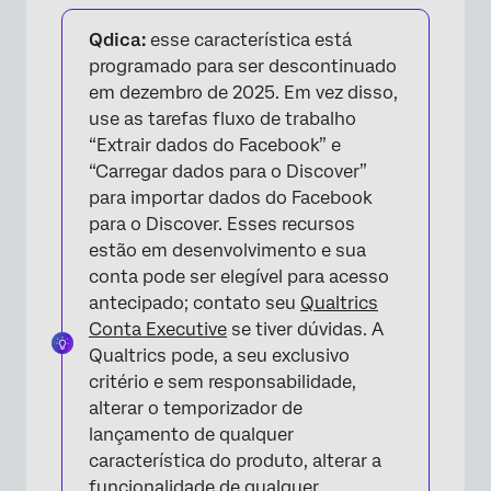
Sobre o conector de entrada do Facebook
Qdica:
esse característica está
Configuração de um trabalho de conector de
programado para ser descontinuado
entrada do Facebook
em dezembro de 2025. Em vez disso,
use as tarefas fluxo de trabalho
Mapeamento de dados padrão
“Extrair dados do Facebook” e
“Carregar dados para o Discover”
para importar dados do Facebook
para o Discover. Esses recursos
estão em desenvolvimento e sua
conta pode ser elegível para acesso
antecipado; contato seu
Qualtrics
Conta Executive
se tiver dúvidas. A
Qualtrics pode, a seu exclusivo
critério e sem responsabilidade,
alterar o temporizador de
lançamento de qualquer
característica do produto, alterar a
funcionalidade de qualquer