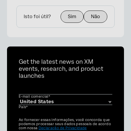
Isto foi útil?
Sim
Não
Get the latest news on XM
events, research, and product
launches
E-mail comercial*
País*
Privacy
Ao fornecer essas informações, você concorda que
Optin
podemos processar seus dados pessoais de acordo
com nossa
Declaração de Privacidade