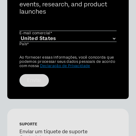
events, research, and product
launches
E-mail comercial*
País*
Privacy
Ao fornecer essas informações, você concorda que
Optin
podemos processar seus dados pessoais de acordo
com nossa
Declaração de Privacidade
Enviar
SUPORTE
Enviar um tíquete de suporte