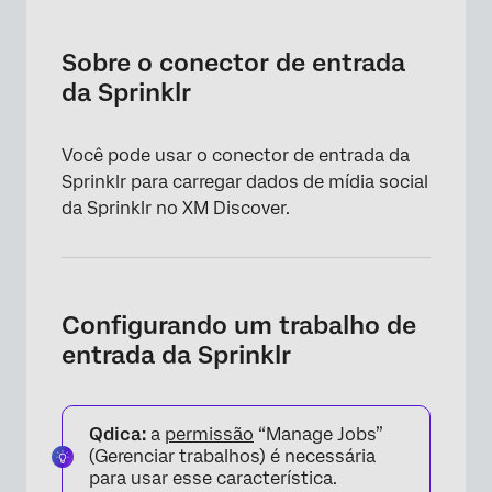
Sobre o conector de entrada da Sprinklr
Configurando um trabalho de entrada da
Sobre o conector de entrada
Sprinklr
da Sprinklr
Mapeamento de dados padrão
Você pode usar o conector de entrada da
Sprinklr para carregar dados de mídia social
da Sprinklr no XM Discover.
Configurando um trabalho de
entrada da Sprinklr
Qdica:
a
permissão
“Manage Jobs”
(Gerenciar trabalhos) é necessária
para usar esse característica.