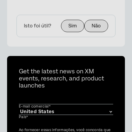
Isto foi útil?
Sim
Não
Get the latest news on XM
events, research, and product
launches
E-mail comercial*
País*
Privacy
Ao fornecer essas informações, você concorda que