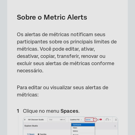
Sobre o Metric Alerts
Localização de alertas de métricas existentes
Sobre o Metric Alerts
Informações sobre alertas de métricas
Os alertas de métricas notificam seus
Gerenciamento de alertas de métricas
participantes sobre os principais limites de
Renovação de um alerta de métrica expirado
métricas. Você pode editar, ativar,
desativar, copiar, transferir, renovar ou
Transferência de alertas de métricas
excluir seus alertas de métricas conforme
necessário.
Gerenciando a desativação de alertas de
métricas
Para editar ou visualizar seus alertas de
Perguntas frequentes
métricas:
Clique no menu
Spaces
.