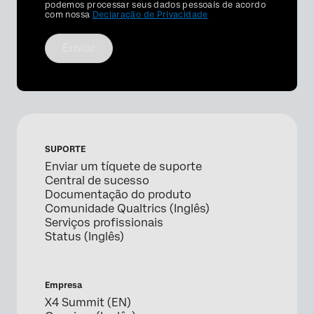
Optin
podemos processar seus dados pessoais de acordo
com nossa
Declaração de Privacidade
Enviar
SUPORTE
Enviar um tíquete de suporte
Central de sucesso
Documentação do produto
Comunidade Qualtrics (Inglês)
Serviços profissionais
Status (Inglês)
Empresa
X4 Summit (EN)