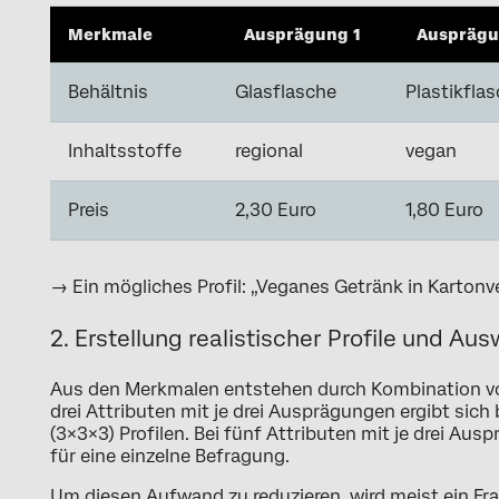
Merkmale
Ausprägung 1
Ausprägu
Behältnis
Glasflasche
Plastikfla
Inhaltsstoffe
regional
vegan
Preis
2,30 Euro
1,80 Euro
→ Ein mögliches Profil: „Veganes Getränk in Kartonv
2. Erstellung realistischer Profile und A
Aus den Merkmalen entstehen durch Kombination vol
drei Attributen mit je drei Ausprägungen ergibt sich
(3×3×3) Profilen. Bei fünf Attributen mit je drei Aus
für eine einzelne Befragung.
Um diesen Aufwand zu reduzieren, wird meist ein Fra