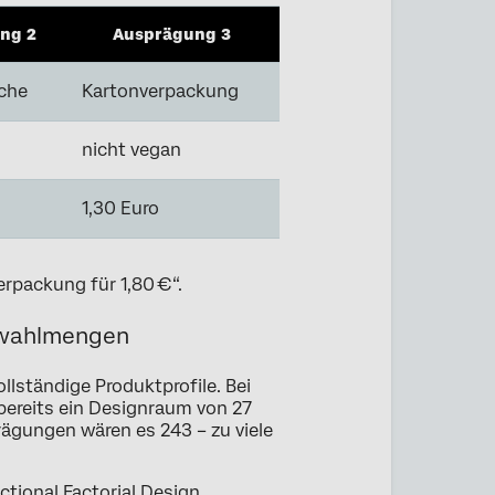
ng 2
Ausprägung 3
sche
Kartonverpackung
nicht vegan
1,30 Euro
erpackung für 1,80 €“.
uswahlmengen
lständige Produktprofile. Bei
 bereits ein Designraum von 27
prägungen wären es 243 – zu viele
ctional Factorial Design