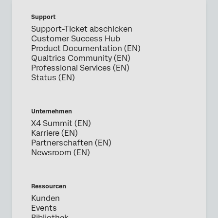
Support
Vorname*
Support-Ticket abschicken
Customer Success Hub
Nachname*
Product Documentation (EN)
Unternehmen*
Qualtrics Community (EN)
Professional Services (EN)
Stellenbezeichnung*
Status (EN)
Geschäfts-E-Mail*
Telefonnummer*
Unternehmen
Land*
X4 Summit (EN)
Karriere (EN)
Privacy
Durch die Bereitstellung dieser Informationen erklären Sie
Optin
sich damit einverstanden, dass wir Ihre
Partnerschaften (EN)
personenbezogenen Daten gemäß unserer
Newsroom (EN)
Datenschutzerklärung
verarbeiten
Absenden
Ressourcen
Kunden
Events
Bibliothek