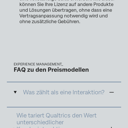
können Sie Ihre Lizenz auf andere Produkte
und Lösungen übertragen, ohne dass eine
Vertragsanpassung notwendig wird und
ohne zusätzliche Gebühren.
EXPERIENCE MANAGEMENT_
FAQ zu den Preismodellen
Was zählt als eine Interaktion?
Eine Interaktion ist als ein von Qualtrics
Wie tariert Qualtrics den Wert
erfasster und/oder verarbeiteter Datensatz
definiert, der XM-Erkenntnisse gewinnt und
unterschiedlicher
auf deren Basis optimale Maßnahmen