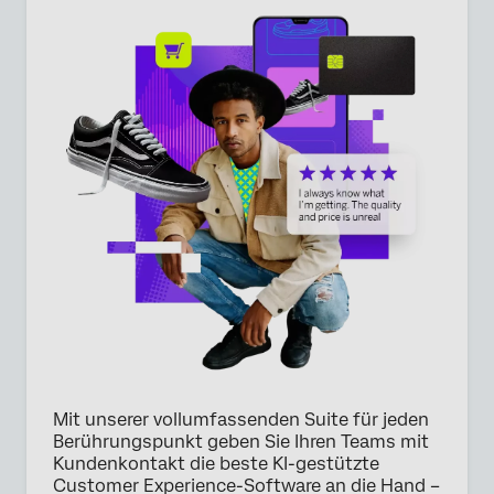
×
Preisanfrage stellen
Vorname*
Nachname*
Unternehmen*
Stellenbezeichnung*
Geschäfts-E-Mail*
Telefonnummer*
Mit unserer vollumfassenden Suite für jeden
Land*
Berührungspunkt geben Sie Ihren Teams mit
Kundenkontakt die beste KI-gestützte
Privacy
Durch die Bereitstellung dieser Informationen erklären Sie
Customer Experience-Software an die Hand –
Optin
sich damit einverstanden, dass wir Ihre