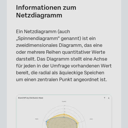
Interpretation
Informationen zum
Netzdiagramm
Datenanforderungen
Einrichten Ihres Netzdiagramms
Ein Netzdiagramm (auch
Diagramme mit mehreren Speichengruppen
„Spinnendiagramm“ genannt) ist ein
zweidimensionales Diagramm, das eine
Netzdiagramme mit Datenreihen
oder mehrere Reihen quantitativer Werte
aufschlüsseln
darstellt. Das Diagramm stellt eine Achse
Widget
für jeden in der Umfrage vorhandenen Wert
bereit, die radial als äquieckige Speichen
FAQs
um einen zentralen Punkt angeordnet ist.