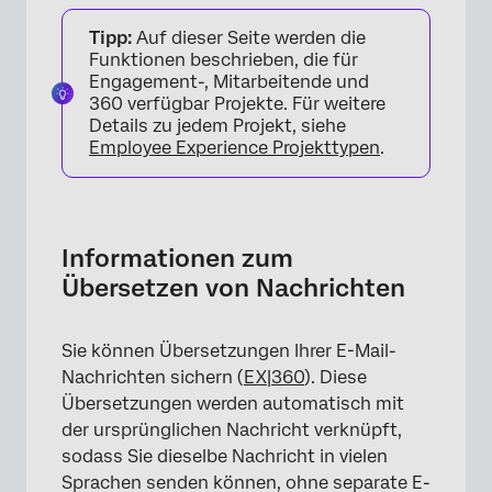
Informationen zum Übersetzen von
Tipp:
Auf dieser Seite werden die
Nachrichten
Funktionen beschrieben, die für
Hinzufügen einer Übersetzung zu einer
Engagement-, Mitarbeitende und
360 verfügbar Projekte. Für weitere
Nachricht
Details zu jedem Projekt, siehe
Zusätzliche Optionen
Employee Experience Projekttypen
.
Sprache eines Teilnehmer:in angeben
Lebenszyklus-E-Mails übersetzen
Informationen zum
Übersetzen von Nachrichten
Sie können Übersetzungen Ihrer E-Mail-
Nachrichten sichern (
EX
|
360
). Diese
Übersetzungen werden automatisch mit
der ursprünglichen Nachricht verknüpft,
sodass Sie dieselbe Nachricht in vielen
Sprachen senden können, ohne separate E-