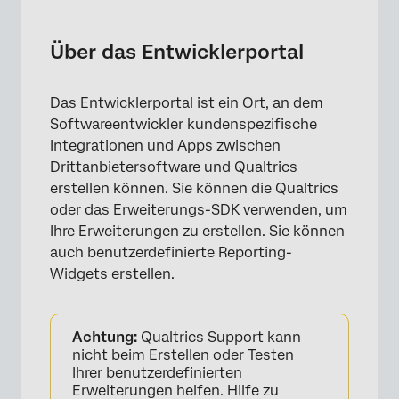
Über das Entwicklerportal
Anmelden am Developer Portal
Über das Entwicklerportal
XM verwalten
Das Entwicklerportal ist ein Ort, an dem
Erstellen von Dashboard
Softwareentwickler kundenspezifische
Ressourcen für das Entwicklerportal
Integrationen und Apps zwischen
Drittanbietersoftware und Qualtrics
erstellen können. Sie können die Qualtrics
oder das Erweiterungs-SDK verwenden, um
Ihre Erweiterungen zu erstellen. Sie können
auch benutzerdefinierte Reporting-
Widgets erstellen.
Achtung:
Qualtrics Support kann
nicht beim Erstellen oder Testen
Ihrer benutzerdefinierten
Erweiterungen helfen. Hilfe zu