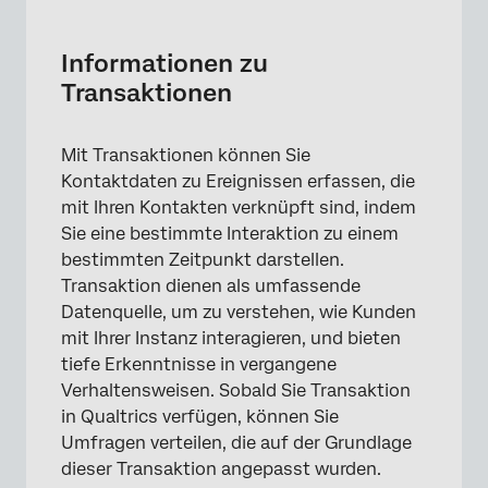
Informationen zu Transaktionen
Vorbereiten einer Transaktion für den Import
Informationen zu
Transaktionen
Transaktion anlegen
Transaktion verwalten
Mit Transaktionen können Sie
Verteilung auf Transaktionen
Kontaktdaten zu Ereignissen erfassen, die
mit Ihren Kontakten verknüpft sind, indem
Auf Transaktionen basierende Workflows
Sie eine bestimmte Interaktion zu einem
Verwendung der Qualtrics Transactions API
bestimmten Zeitpunkt darstellen.
Transaktion dienen als umfassende
Datenquelle, um zu verstehen, wie Kunden
mit Ihrer Instanz interagieren, und bieten
tiefe Erkenntnisse in vergangene
Verhaltensweisen. Sobald Sie Transaktion
in Qualtrics verfügen, können Sie
Umfragen verteilen, die auf der Grundlage
dieser Transaktion angepasst wurden.