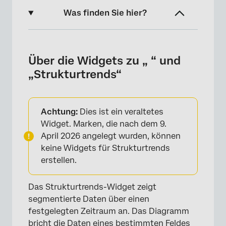
Was finden Sie hier?
Über die Widgets zu „ “ und „Strukturtrends“
Arten von Dashboards
Über die Widgets zu „ “ und
„Strukturtrends“
Feldtyp-Kompatibilität
Widget-Anpassung
Achtung:
Dies ist ein veraltetes
FAQs
Widget. Marken, die nach dem 9.
April 2026 angelegt wurden, können
keine Widgets für Strukturtrends
erstellen.
Das Strukturtrends-Widget zeigt
segmentierte Daten über einen
festgelegten Zeitraum an. Das Diagramm
bricht die Daten eines bestimmten Feldes