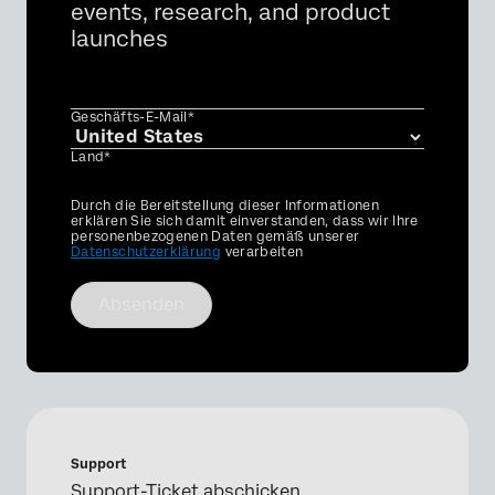
events, research, and product
launches
Geschäfts-E-Mail*
Land*
Privacy
Durch die Bereitstellung dieser Informationen
Optin
erklären Sie sich damit einverstanden, dass wir Ihre
personenbezogenen Daten gemäß unserer
Datenschutzerklärung
verarbeiten
Absenden
Support
Support-Ticket abschicken