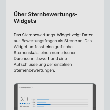
Über Sternbewertungs-Widgets
Arten von Dashboards
Über Sternbewertungs-
Widgets
Feldtyp-Kompatibilität
Widget-Anpassung
Das Sternbewertungs-Widget zeigt Daten
Anzeigeoptionen
aus Bewertungsfragen als Sterne an. Das
Widget umfasst eine grafische
FAQs
Sternenskala, einen numerischen
Durchschnittswert und eine
Aufschlüsselung der einzelnen
Sternenbewertungen.