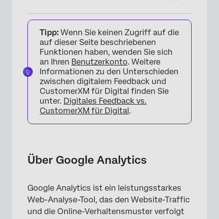
Über Google Analytics
Tipp:
Wenn Sie keinen Zugriff auf die
Integration mit Google Data Layer
auf dieser Seite beschriebenen
Funktionen haben, wenden Sie sich
Verwenden von Google-
an Ihren
Benutzerkonto
. Weitere
Datenschichtvariablen in der Visitor-
Informationen zu den Unterschieden
Targeting-Logik
zwischen digitalem Feedback und
CustomerXM für Digital finden Sie
Übertragen von Google-Analytics-Daten an
unter.
Digitales Feedback vs.
CustomerXM für Digital
.
Qualtrics
FAQs
Über Google Analytics
Google Analytics ist ein leistungsstarkes
Web-Analyse-Tool, das den Website-Traffic
und die Online-Verhaltensmuster verfolgt