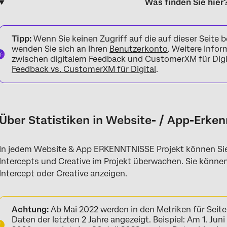
Was finden Sie hier
Über Statistiken in Website- / App-Erkenntnissen Projekte
Tipp:
Wenn Sie keinen Zugriff auf die auf dieser Seite
Projekte Statistik
wenden Sie sich an Ihren
Benutzerkonto
. Weitere Info
zwischen digitalem Feedback und CustomerXM für Digit
Registerkarte Intercept“
Feedback vs. CustomerXM für Digital
.
Registerkarte Creative Statistics”
Zugriffe
Über Statistiken in Website- / App-Erken
Klicks
Seitenaufrufe
In jedem Website & App ERKENNTNISSE Projekt können Sie 
Registerkarte Statistik verwenden
Intercepts und Creative im Projekt überwachen. Sie können
Intercept oder Creative anzeigen.
FAQs
Achtung:
Ab Mai 2022 werden in den Metriken für Seite
Daten der letzten 2 Jahre angezeigt. Beispiel: Am 1. Jun