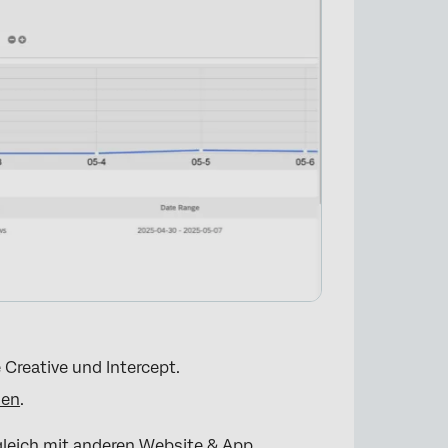
 Creative und Intercept.
nen
.
gleich mit anderen Website & App