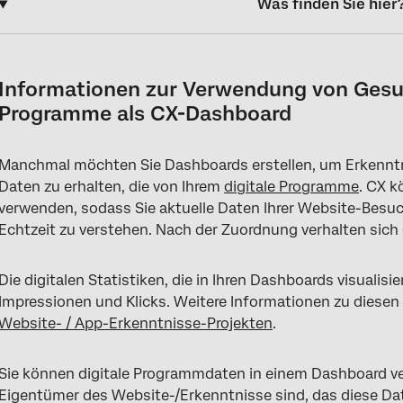
Was finden Sie hier
Informationen zur Verwendung von Gesundheitsdaten für digi
Anforderungen
Informationen zur Verwendung von Gesun
Programme als CX-Dashboard
Hinzufügen digitaler Programmdaten als Dashboard
Daten im Dashboard
Manchmal möchten Sie Dashboards erstellen, um Erkenntn
Verfügbare Dashboard
Daten zu erhalten, die von Ihrem
digitale Programme
. CX k
verwenden, sodass Sie aktuelle Daten Ihrer Website-Besuch
Erstellen von Widgets
Echtzeit zu verstehen. Nach der Zuordnung verhalten sich
FAQs
Die digitalen Statistiken, die in Ihren Dashboards visualis
Impressionen und Klicks. Weitere Informationen zu diese
Website- / App-Erkenntnisse-Projekten
.
Sie können digitale Programmdaten in einem Dashboard ve
Eigentümer des Website-/Erkenntnisse sind, das diese Da