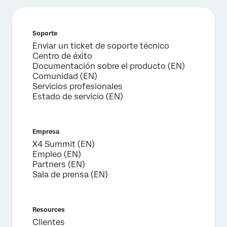
×
Solicitar demostración
Soporte
Nombre*
Enviar un ticket de soporte técnico
Apellido*
Centro de éxito
Documentación sobre el producto (EN)
Empresa*
Comunidad (EN)
Puesto*
Servicios profesionales
Estado de servicio (EN)
Correo electrónico*
Teléfono*
Empresa
País*
X4 Summit (EN)
Privacy
Al proporcionar esta información, autorizas que podremos
Empleo (EN)
Optin
procesar tus datos personales de acuerdo con nuestra
Partners (EN)
política de privacidad
.
Sala de prensa (EN)
Enviar
Resources
Clientes