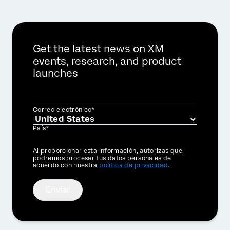
Get the latest news on XM
events, research, and product
launches
Correo electrónico*
País*
Privacy
Al proporcionar esta información, autorizas que
Optin
podremos procesar tus datos personales de
acuerdo con nuestra
política de privacidad
.
Enviar