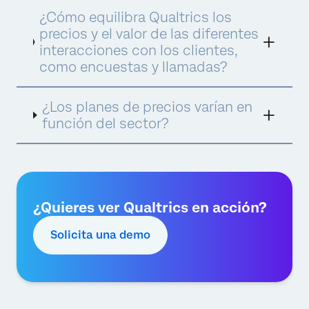
Una interacción se define como un registro
¿Cómo equilibra Qualtrics los
de datos recopilado o procesado por
Qualtrics para ofrecer información de XM e
precios y el valor de las diferentes
impulsar acciones óptimas. Hay diferentes
interacciones con los clientes,
tipos de interacción consumidos en
como encuestas y llamadas?
diferentes productos y suites. A continuación
encontrarás ejemplos de interacciones de las
tres suites, todas intercambiables dentro de
¿Los planes de precios varían en
la suite.
función del sector?
¿Quieres ver Qualtrics en acción?
Solicita una demo