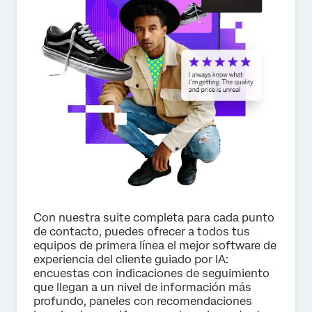
×
Solicitar precio
Nombre*
Apellido*
Empresa*
Puesto*
Correo electrónico*
Con nuestra suite completa para cada punto
Teléfono*
de contacto, puedes ofrecer a todos tus
equipos de primera línea el mejor software de
País*
experiencia del cliente guiado por IA:
Privacy
Al proporcionar esta información, autorizas que podremos
encuestas con indicaciones de seguimiento
Optin
procesar tus datos personales de acuerdo con nuestra
que llegan a un nivel de información más
política de privacidad
.
profundo, paneles con recomendaciones