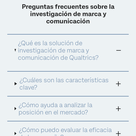
Preguntas frecuentes sobre la
investigación de marca y
comunicación
¿Qué es la solución de
investigación de marca y
comunicación de Qualtrics?
Nuestra solución de investigación de marca y
¿Cuáles son las características
comunicación te ayuda a controlar cómo se
percibe tu marca en el mercado. Al recopilar
clave?
información en tiempo real a través de
múltiples canales, sabrás exactamente cómo
perciben los clientes tu marca y tus
¿Cómo ayuda a analizar la
comunicaciones y podrás tomar decisiones
posición en el mercado?
estratégicas que fortalezcan tu posición en
el mercado.
¿Cómo puedo evaluar la eficacia