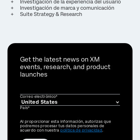
Investigación de la experiencia del usuario
Investigación de marca y comunicación
Suite Strategy & Research
Get the latest news on XM
events, research, and product
launches
Correo electrónico*
País*
Privacy
Al proporcionar esta información, autorizas que
Optin
podremos procesar tus datos personales de
acuerdo con nuestra
política de privacidad
.