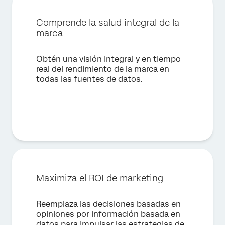
Empresa*
Puesto*
Comprende la salud integral de la
marca
Correo electrónico*
Teléfono*
Obtén una visión integral y en tiempo
País*
real del rendimiento de la marca en
todas las fuentes de datos.
Privacy
Al proporcionar esta información, autorizas que podremos
Optin
procesar tus datos personales de acuerdo con nuestra
política de privacidad
.
Enviar
Maximiza el ROI de marketing
Reemplaza las decisiones basadas en
opiniones por información basada en
datos para impulsar las estrategias de