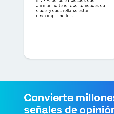
El 77 % de los empleados que
afirman no tener oportunidades de
crecer y desarrollarse están
descomprometidos
Convierte millone
señales de opinió