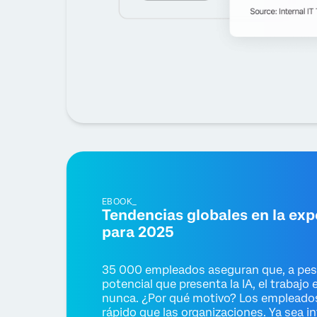
EBOOK_
Tendencias globales en la exp
para 2025
35 000 empleados aseguran que, a pesa
potencial que presenta la IA, el trabajo
nunca. ¿Por qué motivo? Los empleado
rápido que las organizaciones. Ya sea in