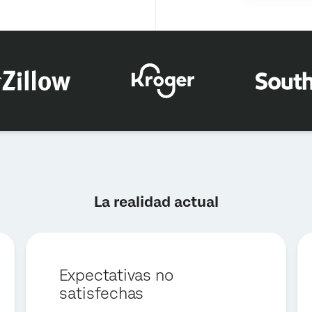
×
Solicitar demostración
La realidad actual
Nombre*
Apellido*
Empresa*
Expectativas no
Puesto*
satisfechas
Correo electrónico*