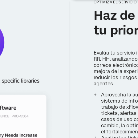
OPTIMIZA EL SERVICIO
Haz de
tu prio
Evalúa tu servicio 
RR. HH. analizando
correos electrónic
mejora de la experi
reducir los riesgo
agentes.
Aprovecha la au
sistema de info
trabajo de xFlo
tickets, alertas
casos de uso co
cambio, la opti
el fortalecimie
Analiza los tic