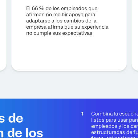
Teléfono*
El 66 % de los empleados que
afirman no recibir apoyo para
País*
adaptarse a los cambios de la
empresa afirma que su experiencia
Privacy
Al proporcionar esta información, autorizas que podremos procesar tus
no cumple sus expectativas
Optin
datos personales de acuerdo con nuestra
política de privacidad
.
Enviar
s de
Combina la escucha
listos para usar par
empleados y los ca
n de los
estructuradas de fu