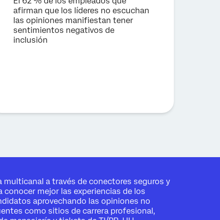
El 62 % de los empleados que
afirman que los líderes no escuchan
las opiniones manifiestan tener
sentimientos negativos de
inclusión
 multicanal a través de conectores seguros y
a conocer mejor las experiencias de los
ndidatos aprovechando las opiniones no
entes como sitios de carrera profesional,