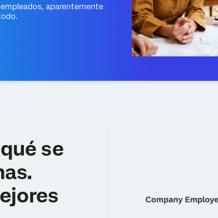
us empleados, aparentemente
todo.
 qué se
nas.
ejores