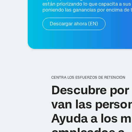
están priorizando lo que capacita a s
poniendo las ganancias por encima de 
Descargar ahora (EN)
CENTRA LOS ESFUERZOS DE RETENCIÓN
Descubre por
van las perso
Ayuda a los m