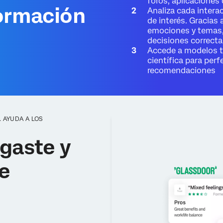
foros, aplicaciones 
ormación
Analiza cada interac
de interés. Gracias 
emociones y temas, 
decisiones correcta
Accede a modelos t
científica para perf
recomendaciones
 AYUDA A LOS
gaste y
e