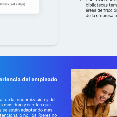
bibliotecas tem
áreas de fricci
de la empresa 
eriencia del empleado
r de la modernización y del
 es más duro y caótico que
s se están adaptando más
tencional o no, los líderes no