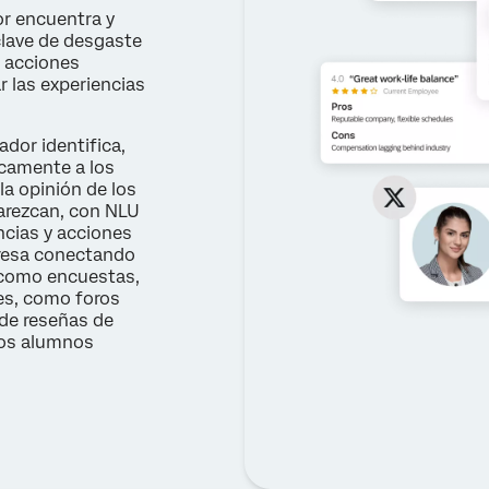
or encuentra y
lave de desgaste
n acciones
r las experiencias
dor identifica,
icamente a los
la opinión de los
arezcan, con NLU
ncias y acciones
resa conectando
 como encuestas,
es, como foros
 de reseñas de
uos alumnos