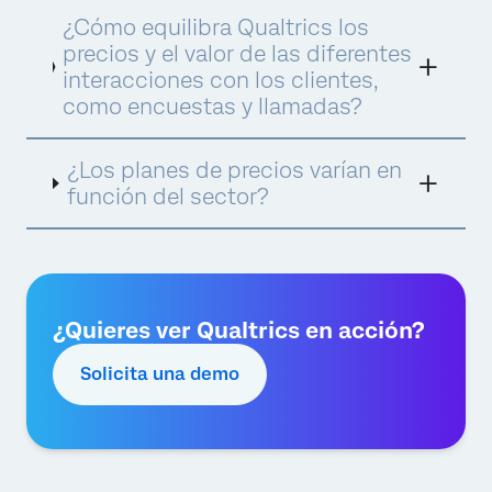
Una interacción se define como un registro
¿Cómo equilibra Qualtrics los
de datos recopilado o procesado por
Qualtrics para ofrecer información de XM e
precios y el valor de las diferentes
impulsar acciones óptimas. Hay diferentes
interacciones con los clientes,
tipos de interacción consumidos en
como encuestas y llamadas?
diferentes productos y suites. A continuación
encontrarás ejemplos de interacciones de las
tres suites, todas intercambiables dentro de
¿Los planes de precios varían en
la suite.
función del sector?
¿Quieres ver Qualtrics en acción?
Solicita una demo