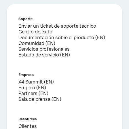
×
Solicitar demostración
Soporte
Nombre*
Enviar un ticket de soporte técnico
Apellido*
Centro de éxito
Documentación sobre el producto (EN)
Empresa*
Comunidad (EN)
Puesto*
Servicios profesionales
Estado de servicio (EN)
Correo electrónico*
Teléfono*
Empresa
País*
X4 Summit (EN)
Privacy
Al proporcionar esta información, autorizas que podremos
Empleo (EN)
Optin
procesar tus datos personales de acuerdo con nuestra
Partners (EN)
política de privacidad
.
Sala de prensa (EN)
Enviar
Resources
Clientes