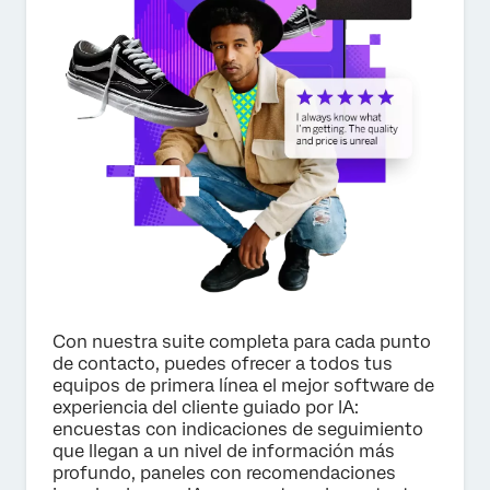
×
Solicitar precio
Nombre*
Apellido*
Empresa*
Puesto*
Correo electrónico*
Con nuestra suite completa para cada punto
Teléfono*
de contacto, puedes ofrecer a todos tus
equipos de primera línea el mejor software de
País*
experiencia del cliente guiado por IA:
Privacy
Al proporcionar esta información, autorizas que podremos
encuestas con indicaciones de seguimiento
Optin
procesar tus datos personales de acuerdo con nuestra
que llegan a un nivel de información más
política de privacidad
.
profundo, paneles con recomendaciones