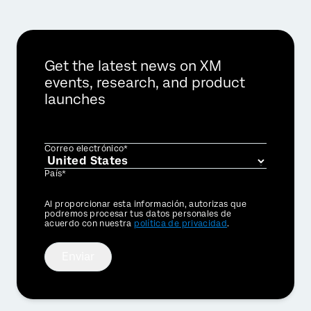
Get the latest news on XM
events, research, and product
launches
Correo electrónico*
País*
Privacy
Al proporcionar esta información, autorizas que
Optin
podremos procesar tus datos personales de
acuerdo con nuestra
política de privacidad
.
Enviar