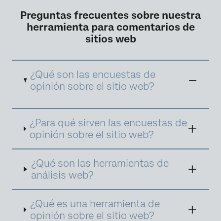
Preguntas frecuentes sobre nuestra
herramienta para comentarios de
sitios web
¿Qué son las encuestas de
opinión sobre el sitio web?
Las
encuestas de opinión sobre el sitio web
¿Para qué sirven las encuestas de
consisten en listas de preguntas que ven los
visitantes en el sitio web de tu negocio. Se
opinión sobre el sitio web?
trata de una herramienta para comentarios
de sitios web que permite establecer perfiles
de clientes y entender qué aspectos de la
¿Qué son las herramientas de
experiencia funcionan bien y cuáles hay que
análisis web?
optimizar para mejorar la conversión online.
¿Qué es una herramienta de
opinión sobre el sitio web?