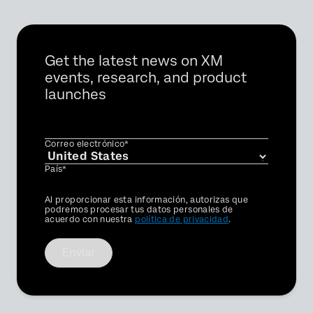
Get the latest news on XM
events, research, and product
launches
Correo electrónico*
País*
Privacy
Al proporcionar esta información, autorizas que
Optin
podremos procesar tus datos personales de
acuerdo con nuestra
política de privacidad
.
Enviar