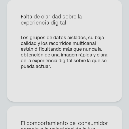
Falta de claridad sobre la
experiencia digital
Los grupos de datos aislados, su baja
×
Solicita una demo
calidad y los recorridos multicanal
están dificultando más que nunca la
obtención de una imagen rápida y clara
de la experiencia digital sobre la que se
Nombre*
pueda actuar.
Apellido*
Empresa*
Puesto*
Correo electrónico*
Teléfono*
País*
El comportamiento del consumidor
Privacy
Al proporcionar esta información, autorizas que podremos
Optin
procesar tus datos personales de acuerdo con nuestra