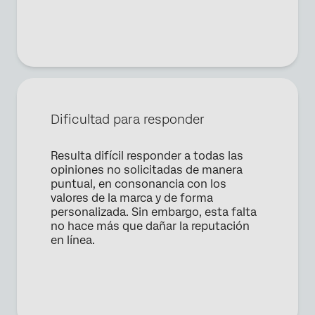
Apellido*
Empresa*
Puesto*
Correo electrónico*
Teléfono*
Dificultad para responder
País*
Privacy
Al proporcionar esta información, autorizas que podremos
Resulta difícil responder a todas las
Optin
procesar tus datos personales de acuerdo con nuestra
opiniones no solicitadas de manera
política de privacidad
.
puntual, en consonancia con los
valores de la marca y de forma
Enviar
personalizada. Sin embargo, esta falta
no hace más que dañar la reputación
en línea.