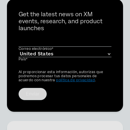
Get the latest news on XM
events, research, and product
launches
Correo electrónico*
País*
Privacy
Al proporcionar esta información, autorizas que
Optin
podremos procesar tus datos personales de
acuerdo con nuestra
política de privacidad
.
Enviar