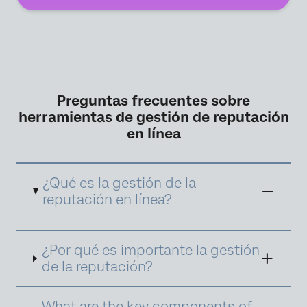
Preguntas frecuentes sobre
herramientas de gestión de reputación
en línea
¿Qué es la gestión de la
reputación en línea?
La
gestión de la reputación en línea
consiste
¿Por qué es importante la gestión
en monitorear, influenciar y preservar la
presencia digital y la percepción pública de
de la reputación?
una persona u organización en internet. Este
proceso abarca estrategias para influir en la
forma en que una persona, marca o empresa
What are the key components of