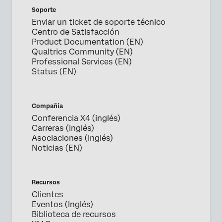
Soporte
Enviar un ticket de soporte técnico
Centro de Satisfacción
Product Documentation (EN)
Qualtrics Community (EN)
×
Solicita una demo
Professional Services (EN)
Status (EN)
Nombre*
Compañía
Apellido*
Conferencia X4 (inglés)
Empresa*
Carreras (Inglés)
Asociaciones (Inglés)
Puesto*
Noticias (EN)
Correo electrónico*
Teléfono*
Recursos
País*
Clientes
Privacy
Al proporcionar esta información, autorizas que podremos
Eventos (Inglés)
Optin
procesar tus datos personales de acuerdo con nuestra
Biblioteca de recursos
política de privacidad
.