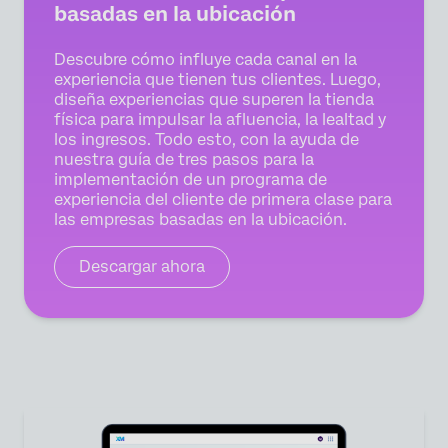
basadas en la ubicación
Descubre cómo influye cada canal en la
experiencia que tienen tus clientes. Luego,
diseña experiencias que superen la tienda
física para impulsar la afluencia, la lealtad y
los ingresos. Todo esto, con la ayuda de
nuestra guía de tres pasos para la
implementación de un programa de
experiencia del cliente de primera clase para
las empresas basadas en la ubicación.
Descargar ahora