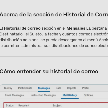
Acerca de la sección de Historial de Correo
Cómo entender su historial de correo
Acerca de la sección de Historial de Corr
Descargar historial de correo
El
Historial de correo
sección en el
Mensajes
La pestaña r
Editar distribución
Destinatario , el Sujeto, la fecha y cuántos correos electr
Eliminar distribución
distribución adicional se puede descargar en el menú Acci
le permiten administrar sus distribuciones de correo elect
Cómo entender su historial de correo