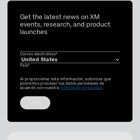
Get the latest news on XM
events, research, and product
launches
Correo electrónico*
País*
Privacy
Al proporcionar esta información, autorizas que
Optin
podremos procesar tus datos personales de
acuerdo con nuestra
política de privacidad
.
Enviar