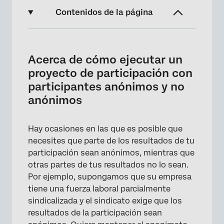
Contenidos de la página
Acerca de cómo ejecutar un proyecto de
participación con participantes anónimos y
Acerca de cómo ejecutar un
no anónimos
proyecto de participación con
Generando tu Jerarquía
participantes anónimos y no
anónimos
Cómo crear una Encuesta de participación
Distribuyendo su Encuesta
Hay ocasiones en las que es posible que
Construyendo su Tablero
necesites que parte de los resultados de tu
participación sean anónimos, mientras que
otras partes de tus resultados no lo sean.
Por ejemplo, supongamos que su empresa
tiene una fuerza laboral parcialmente
sindicalizada y el sindicato exige que los
resultados de la participación sean