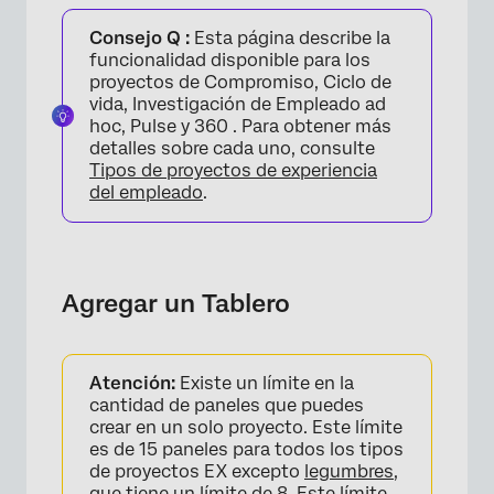
Agregar un Tablero
Consejo Q :
Esta página describe la
Flujo guiado para paneles de interacción
funcionalidad disponible para los
proyectos de Compromiso, Ciclo de
Cómo quitar un Tablero
vida, Investigación de Empleado ad
hoc, Pulse y 360 . Para obtener más
Copiar un Tablero
detalles sobre cada uno, consulte
Tipos de proyectos de experiencia
Opciones adicionales
del empleado
.
Preguntas frequentes
Agregar un Tablero
Atención:
Existe un límite en la
cantidad de paneles que puedes
crear en un solo proyecto. Este límite
es de 15 paneles para todos los tipos
de proyectos EX excepto
legumbres
,
que tiene un límite de 8. Este límite