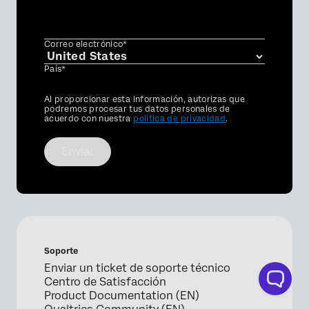
Correo electrónico*
País*
Privacy
Al proporcionar esta información, autorizas que
Optin
podremos procesar tus datos personales de
acuerdo con nuestra
política de privacidad
.
Enviar
Soporte
Enviar un ticket de soporte técnico
Centro de Satisfacción
Product Documentation (EN)