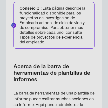
Acerca de la barra de herramientas de
Consejo Q :
Esta página describe la
plantillas de informes
funcionalidad disponible para los
Menú de archivo
proyectos de investigación de
Empleado ad hoc, de ciclo de vida y
Menú Editar
de compromiso. Para obtener más
detalles sobre cada uno, consulte
Ver Menú
Tipos de proyectos de experiencia
del empleado
.
Insertar menú
Configuración de informes globales
Traducción de plantillas de informes
Acerca de la barra de
herramientas de plantillas de
informes
La barra de herramientas de una plantilla de
informe puede realizar muchas acciones en
su informe. Aquí puede administrar la