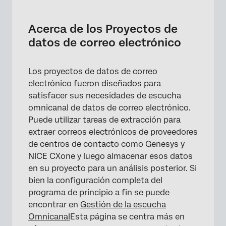
Acerca de los Proyectos de datos de correo
electrónico
Acerca de los Proyectos de
Creación de un proyecto de datos de correo
datos de correo electrónico
electrónico
Navegación por Proyectos de datos de
Los proyectos de datos de correo
correo electrónico
electrónico fueron diseñados para
satisfacer sus necesidades de escucha
Datos y análisis en Proyectos de datos de
omnicanal de datos de correo electrónico.
correo electrónico
Puede utilizar tareas de extracción para
Uso de la pestaña Flujos de trabajo
extraer correos electrónicos de proveedores
de centros de contacto como Genesys y
Colaboración en Proyectos de datos de
NICE CXone y luego almacenar esos datos
correo electrónico
en su proyecto para un análisis posterior. Si
bien la configuración completa del
programa de principio a fin se puede
encontrar en
Gestión de la escucha
Omnicanal
Esta página se centra más en