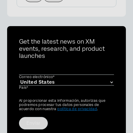
Get the latest news on XM
events, research, and product
launches
Correo electrónico*
País*
Privacy
Al proporcionar esta información, autorizas que
Optin
podremos procesar tus datos personales de
acuerdo con nuestra
política de privacidad
.
Enviar