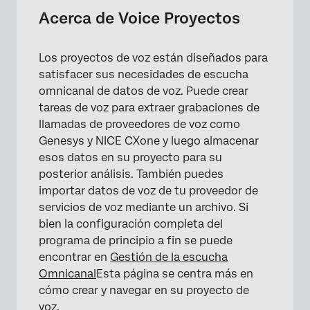
Creando un proyecto de voz
Acerca de Voice Proyectos
Configuración de una Tarea de voz:
Conexión con un proveedor de voz
Los proyectos de voz están diseñados para
satisfacer sus necesidades de escucha
Configuración de una Tarea de voz:
omnicanal de datos de voz. Puede crear
Importación mediante archivos
tareas de voz para extraer grabaciones de
Relleno de datos
llamadas de proveedores de voz como
Genesys y NICE CXone y luego almacenar
Navegando por Proyectos de voz
esos datos en su proyecto para su
posterior análisis. También puedes
Mapeo de datos de voz
importar datos de voz de tu proveedor de
Datos de transcripción de llamadas
servicios de voz mediante un archivo. Si
bien la configuración completa del
Permisos y requisitos del proveedor de voz
programa de principio a fin se puede
Requisitos de archivo
encontrar en
Gestión de la escucha
Omnicanal
Esta página se centra más en
Visualización y gestión de tareas de voz
cómo crear y navegar en su proyecto de
Datos y análisis en Proyectos de voz
voz.