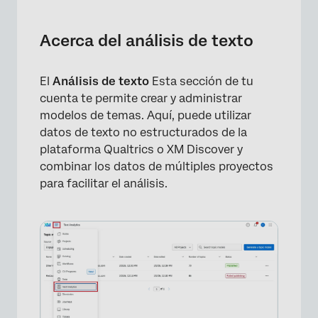
Acerca del análisis de texto
Creación de un nuevo modelo de tema
Acerca del análisis de texto
Opciones de Jerarquía de temas
El
Análisis de texto
Esta sección de tu
Edición de un modelo de tema
cuenta te permite crear y administrar
Gestión de fuentes de modelos de temas
modelos de temas. Aquí, puede utilizar
datos de texto no estructurados de la
Compartir un modelo de tema
plataforma Qualtrics o XM Discover y
combinar los datos de múltiples proyectos
para facilitar el análisis.