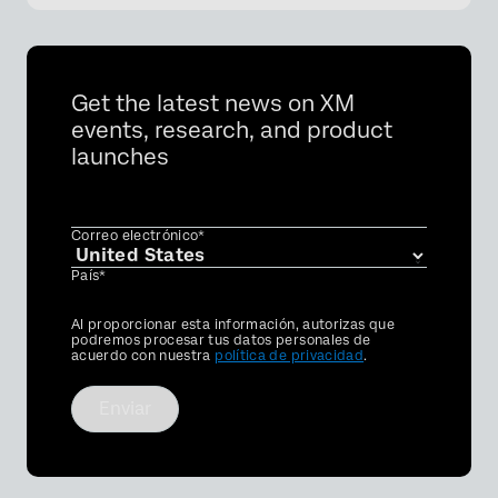
Get the latest news on XM
events, research, and product
launches
×
Correo electrónico*
País*
Privacy
Al proporcionar esta información, autorizas que
Optin
podremos procesar tus datos personales de
acuerdo con nuestra
política de privacidad
.
Enviar