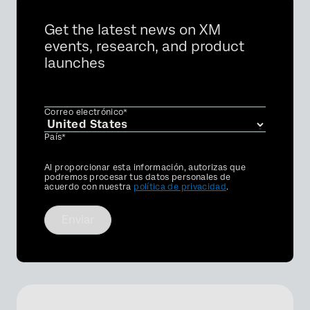
Get the latest news on XM
events, research, and product
launches
Correo electrónico*
País*
Privacy
Al proporcionar esta información, autorizas que
Optin
podremos procesar tus datos personales de
acuerdo con nuestra
política de privacidad
.
Enviar