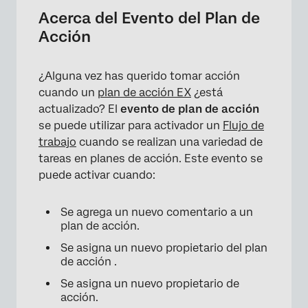
Configuración de un Evento de plan de
Acerca del Evento del Plan de
acción
Acción
Campos de Evento del plan de acción
¿Alguna vez has querido tomar acción
cuando un
plan de acción EX
¿está
actualizado? El
evento de plan de acción
se puede utilizar para activador un
Flujo de
trabajo
cuando se realizan una variedad de
tareas en planes de acción. Este evento se
puede activar cuando:
Se agrega un nuevo comentario a un
plan de acción.
Se asigna un nuevo propietario del plan
de acción .
Se asigna un nuevo propietario de
acción.