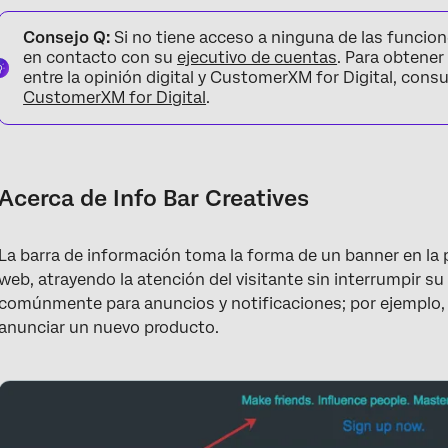
Acerca de Info Bar Creatives
Consejo Q:
Si no tiene acceso a ninguna de las funcio
Cómo funciona
en contacto con su
ejecutivo de cuentas
. Para obtener
entre la opinión digital y CustomerXM for Digital, consu
Configuración de la barra de información
CustomerXM for Digital
.
Opciones de la barra de información
Preguntas frequentes
Acerca de Info Bar Creatives
La barra de información toma la forma de un banner en la p
web, atrayendo la atención del visitante sin interrumpir su 
comúnmente para anuncios y notificaciones; por ejemplo, p
anunciar un nuevo producto.