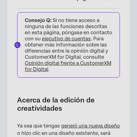
Acerca de la edición de creatividades
Consejo Q:
Si no tiene acceso a
Mover elementos
ninguna de las funciones descritas
en esta página, póngase en contacto
Nueva barra de herramientas de elementos
con su
ejecutivo de cuentas
. Para
obtener más información sobre las
Opciones de elementos seleccionados
diferencias entre la opinión digital y
CustomerXM for Digital, consulte
Editor de contenido enriquecido
Opinión digital frente a CustomerXM
for Digital
.
Menú Selección Diseño
Preguntas frequentes
Acerca de la edición de
creatividades
Ya sea que tengas
generó una nueva diseño
o hizo clic en una diseño existente, será