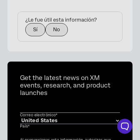
¿Le fue útil esta información?
Sí
No
Get the latest news on XM
events, research, and product
launches
Correo electrónico*
País*
Privacy
Al proporcionar esta información, autorizas que