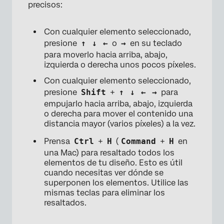
precisos:
Con cualquier elemento seleccionado,
presione
↑
↓
←
o
→
en su teclado
para moverlo hacia arriba, abajo,
izquierda o derecha unos pocos píxeles.
Con cualquier elemento seleccionado,
presione
Shift
+
↑
↓
←
→
para
empujarlo hacia arriba, abajo, izquierda
o derecha para mover el contenido una
distancia mayor (varios píxeles) a la vez.
Prensa
Ctrl
+
H
(
Command
+
H
en
una Mac) para resaltado todos los
elementos de tu diseño. Esto es útil
cuando necesitas ver dónde se
superponen los elementos. Utilice las
mismas teclas para eliminar los
resaltados.