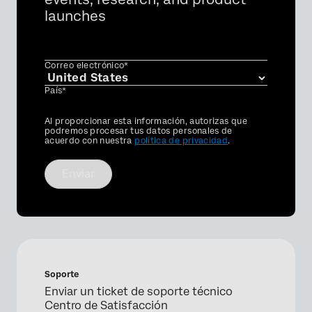
launches
Correo electrónico*
País*
Privacy
Al proporcionar esta información, autorizas que
Optin
podremos procesar tus datos personales de
acuerdo con nuestra
política de privacidad
.
Enviar
Soporte
Enviar un ticket de soporte técnico
Centro de Satisfacción