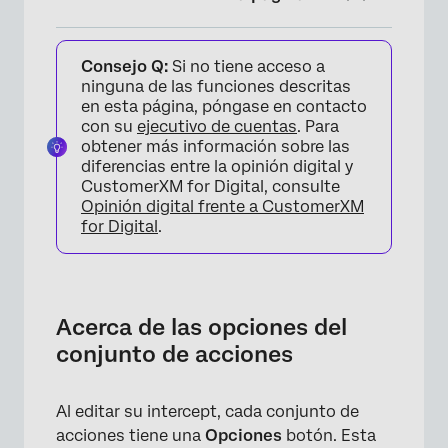
Acerca de las opciones del conjunto de
Consejo Q:
Si no tiene acceso a
acciones
ninguna de las funciones descritas
Opciones de conjunto de acciones
en esta página, póngase en contacto
con su
ejecutivo de cuentas
. Para
Preguntas frequentes
obtener más información sobre las
diferencias entre la opinión digital y
CustomerXM for Digital, consulte
Opinión digital frente a CustomerXM
for Digital
.
Acerca de las opciones del
conjunto de acciones
Al editar su intercept, cada conjunto de
acciones tiene una
Opciones
botón. Esta