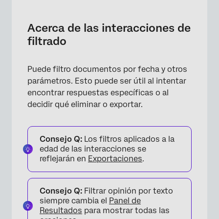
Acerca de las interacciones de filtrado
Filtrado de interacciones
Acerca de las interacciones de
filtrado
Condiciones de PNL
Operadores
Puede filtro documentos por fecha y otros
Preguntas frequentes
parámetros. Esto puede ser útil al intentar
encontrar respuestas específicas o al
decidir qué eliminar o exportar.
Consejo Q:
Los filtros aplicados a la
edad de las interacciones se
reflejarán en
Exportaciones
.
Consejo Q:
Filtrar opinión por texto
siempre cambia el
Panel de
Resultados
para mostrar todas las