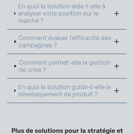
canaux, vous comprendrez précisément ce
En quoi la solution aide-t-elle à
que pensent les consommateur·rices de
analyser votre position sur le
votre marque et de votre communication.
marché ?
Vous serez ainsi en capacité de prendre des
décisions stratégiques qui viendront
renforcer votre position sur le marché.
Comment évaluer l'efficacité des
campagnes ?
Comment permet-elle la gestion
de crise ?
En quoi la solution guide-t-elle le
développement de produit ?
Plus de solutions pour la stratégie et