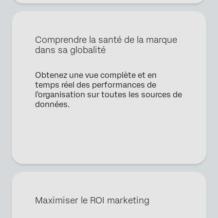
Nom*
Société*
Comprendre la santé de la marque
Fonction*
dans sa globalité
Adresse e-mail professionnelle*
Numéro de téléphone*
Obtenez une vue complète et en
temps réel des performances de
Pays*
l'organisation sur toutes les sources de
données.
Privacy
En fournissant ces informations, vous acceptez que nous
Optin
puissions traiter vos données personnelles conformément à
notre
Déclaration de confidentialité
Envoyer
Maximiser le ROI marketing