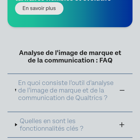
En savoir plus
Analyse de l'image de marque et
de la communication : FAQ
En quoi consiste l'outil d'analyse
de l'image de marque et de la
communication de Qualtrics ?
Notre solution d'analyse de l'image de marque
Quelles en sont les
et de la communication vous aide à prendre le
contrôle de la manière dont votre marque est
fonctionnalités clés ?
perçue sur le marché. En collectant des
informations en temps réel sur différents