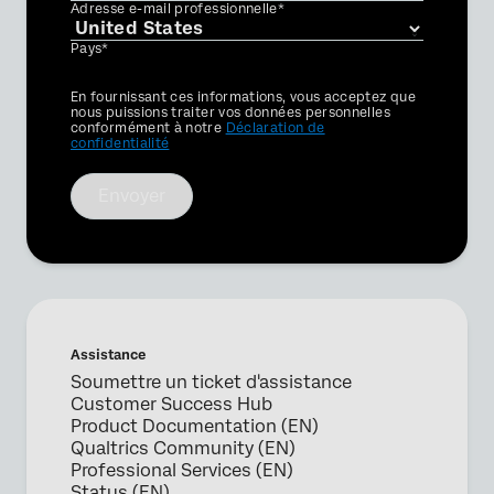
Adresse e-mail professionnelle*
Pays*
Privacy
En fournissant ces informations, vous acceptez que
Optin
nous puissions traiter vos données personnelles
conformément à notre
Déclaration de
confidentialité
Envoyer
Assistance
Soumettre un ticket d'assistance
Customer Success Hub
Product Documentation (EN)
Qualtrics Community (EN)
Professional Services (EN)
Status (EN)