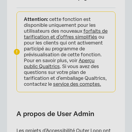
A propos de User Admin
Attention:
cette fonction est
Rôles et personnalités des utilisateurs
disponible uniquement pour les
utilisateurs des nouveaux
forfaits de
Créer &amp ; Modifier les rôles
tarification et d’offres simplifiés
ou
pour les clients qui ont activement
Affectation d’utilisateurs à des rôles
participé au programme de
prévisualisation de cette fonction.
Manager la configuration des rôles
Pour en savoir plus, voir
Aperçu
public Qualtrics
. Si vous avez des
questions sur votre plan de
tarification et d’emballage Qualtrics,
contactez le
service des comptes.
A propos de User Admin
Les projets d’Accessibilité Outer Loop ont