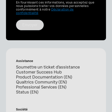
Privacy
En fournissant ces informations, vous acceptez que
Optin
nous puissions traiter vos données personnelles
conformément à notre
Déclaration de
confidentialité
Envoyer
Assistance
Soumettre un ticket d'assistance
Customer Success Hub
Product Documentation (EN)
Qualtrics Community (EN)
Professional Services (EN)
Status (EN)
Société