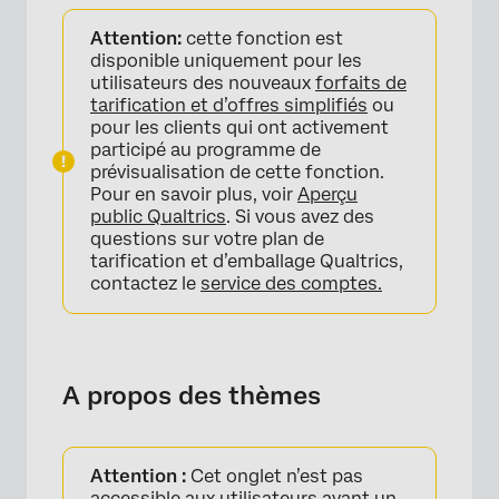
A propos des thèmes
Attention:
cette fonction est
Création de thèmes
disponible uniquement pour les
utilisateurs des nouveaux
forfaits de
Thème de visualisation
tarification et d’offres simplifiés
ou
pour les clients qui ont activement
Thèmes d’édition
participé au programme de
prévisualisation de cette fonction.
Attribution des thèmes
Pour en savoir plus, voir
Aperçu
public Qualtrics
. Si vous avez des
Relier les élévations aux thèmes
questions sur votre plan de
tarification et d’emballage Qualtrics,
contactez le
service des comptes.
A propos des thèmes
Attention :
Cet onglet n’est pas
accessible aux utilisateurs ayant un