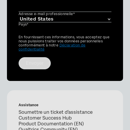
Adresse e-mail professionnelle*
Pays*
Privacy
En fournissant ces informations, vous acceptez que
Optin
nous puissions traiter vos données personnelles
conformément à notre
Déclaration de
confidentialité
Envoyer
Assistance
Soumettre un ticket d'assistance
Customer Success Hub
Product Documentation (EN)
Qualtrics Community (EN)