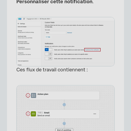
Personnaliser cette notification
.
Ces flux de travail contiennent :
×