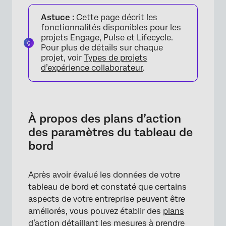
À propos des plans d’action des paramètres
Astuce :
Cette page décrit les
du tableau de bord
fonctionnalités disponibles pour les
Paramètres du plan d’action
projets Engage, Pulse et Lifecycle.
Pour plus de détails sur chaque
Champs disponibles
projet, voir
Types de projets
d’expérience collaborateur
.
Création de champs personnalisés
Gestion des champs personnalisés
Notifications
À propos des plans d’action
des paramètres du tableau de
Recommandations générales
bord
Recommandations spécifiques
Après avoir évalué les données de votre
tableau de bord et constaté que certains
aspects de votre entreprise peuvent être
améliorés, vous pouvez établir des
plans
d’action
détaillant les mesures à prendre