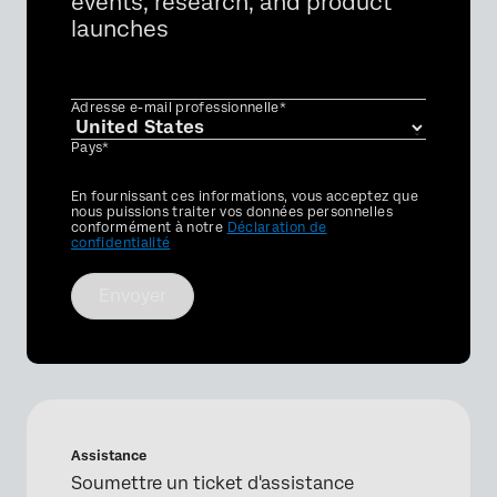
events, research, and product
launches
Adresse e-mail professionnelle*
Pays*
Privacy
En fournissant ces informations, vous acceptez que
Optin
nous puissions traiter vos données personnelles
conformément à notre
Déclaration de
confidentialité
Envoyer
Assistance
Soumettre un ticket d'assistance