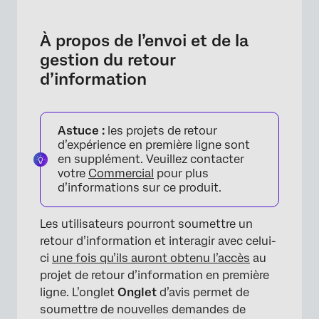
À propos de l’envoi et de la gestion du retour
d’information
À propos de l’envoi et de la
Soumettre un retour d’information
gestion du retour
d’information
Manager le retour d’information
Commentaires sur le retour d’information en
première ligne
Astuce :
les projets de retour
d’expérience en première ligne sont
Priorité au retour d’information avec l’analyse
en supplément. Veuillez contacter
de la Différence maximum
votre
Commercial
pour plus
d’informations sur ce produit.
Les utilisateurs pourront soumettre un
retour d’information et interagir avec celui-
ci
une fois qu’ils auront obtenu l’accès
au
projet de retour d’information en première
ligne. L’onglet
Onglet
d’avis permet de
soumettre de nouvelles demandes de