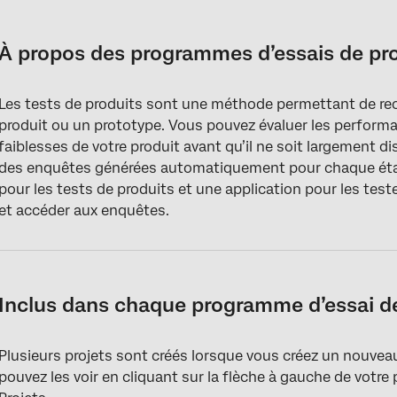
À propos des programmes d’essais de produits
Inclus dans chaque programme d’essai de produit
À propos des programmes d’essais de pr
Création d’un programme d’essais de produits
Les tests de produits sont une méthode permettant de re
Onglet Vue d’ensemble
produit ou un prototype. Vous pouvez évaluer les performanc
Onglet Participants
faiblesses de votre produit avant qu’il ne soit largement
des enquêtes générées automatiquement pour chaque étape
Onglet Configuration
pour les tests de produits et une application pour les tes
et accéder aux enquêtes.
Collaborer aux projets d’essais de produits
Inclus dans chaque programme d’essai d
Plusieurs projets sont créés lorsque vous créez un nouve
pouvez les voir en cliquant sur la flèche à gauche de votr