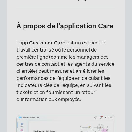
À propos de l’application Care
Autorisations requises
À propos de l’application Care
Accessibilité à l’ASSISTANCE LA CLIENTÈLE
L’app
Customer Care
est un espace de
Naviguer dans l’ASSISTANCE À LA CLIENTÈLE
travail centralisé où le personnel de
Onglet Entraînement
première ligne (comme les managers des
centres de contact et les agents du service
clientèle) peut mesurer et améliorer les
performances de l’équipe en calculant les
indicateurs clés de l’équipe, en suivant les
tickets et en fournissant un retour
d’information aux employés.