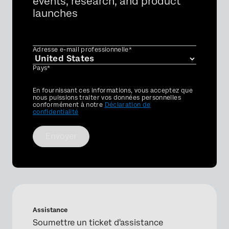
events, research, and product
launches
Adresse e-mail professionnelle*
Pays*
Privacy
En fournissant ces informations, vous acceptez que
Optin
nous puissions traiter vos données personnelles
conformément à notre
Déclaration de
confidentialité
Envoyer
Assistance
Soumettre un ticket d'assistance