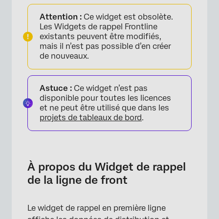
À propos du Widget de rappel de la ligne de
Attention :
Ce widget est obsolète.
front
Les Widgets de rappel Frontline
Configuration du Widget de rappel de
existants peuvent être modifiés,
mais il n’est pas possible d’en créer
Frontline
de nouveaux.
Configuration du Widget de rappel de
Frontline
Astuce :
Ce widget n’est pas
Options d’affichage
disponible pour toutes les licences
et ne peut être utilisé que dans les
Utilisation du Widget de rappel Frontline
projets de tableaux de bord
.
À propos du Widget de rappel
de la ligne de front
Le widget de rappel en première ligne