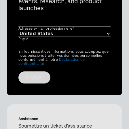
events, research, and product
launches
Adresse e-mail professionnelle*
Pays*
Privacy
En fournissant ces informations, vous acceptez que
Optin
nous puissions traiter vos données personnelles
conformément à notre
Déclaration de
confidentialité
Envoyer
Assistance
Soumettre un ticket d'assistance