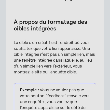
À propos du formatage des cibles intégrées
Ajout d’une cible intégrée à un bouton de
À propos du formatage des
retour d’information
cibles intégrées
Ajout d’une cible intégrée à un dialogue
réactif
La cible d’un créatif est l’endroit où vous
souhaitez que votre lien apparaisse. Une
Ajout d’une Cible intégrée à un Créatif
cible intégrée n’est pas un simple lien, mais
autonome
une fenêtre intégrée dans laquelle, au lieu
Élimination des barres de défilement
d’un simple lien vers l’extérieur, vous
montrez le site ou l’enquête cible.
FAQs
Exemple :
Vous ne voulez pas que
votre bouton “feedback” renvoie vers
une enquête ; vous voulez que
l’enquête apparaisse sur le côté de