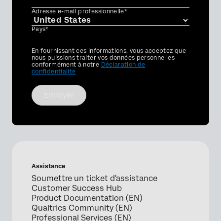
Adresse e-mail professionnelle*
Pays*
Privacy
En fournissant ces informations, vous acceptez que
Optin
nous puissions traiter vos données personnelles
conformément à notre
Déclaration de
confidentialité
Envoyer
Assistance
Soumettre un ticket d'assistance
Customer Success Hub
Product Documentation (EN)
Qualtrics Community (EN)
Professional Services (EN)