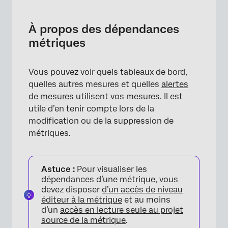
À propos des dépendances métriques
Visualisation des dépendances des
À propos des dépendances
métriques
métriques
Informations affichées pour chaque
dépendance
Vous pouvez voir quels tableaux de bord,
quelles autres mesures et quelles
alertes
Exportation des dépendances métriques
de mesures
utilisent vos mesures. Il est
utile d’en tenir compte lors de la
modification ou de la suppression de
métriques.
Astuce :
Pour visualiser les
dépendances d’une métrique, vous
devez disposer
d’un accès de niveau
éditeur à la métrique
et au moins
d’un
accès en lecture seule au projet
source de la métrique
.