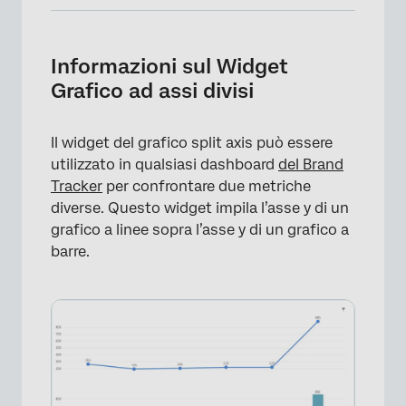
Informazioni sul Widget Grafico ad assi divisi
Compatibilità con il campo
Informazioni sul Widget
Grafico ad assi divisi
Impostazione di base
Personalizzazione dei widget
Il widget del grafico split axis può essere
Opzioni aggiuntive
utilizzato in qualsiasi dashboard
del Brand
Tracker
per confrontare due metriche
FAQs
diverse. Questo widget impila l’asse y di un
grafico a linee sopra l’asse y di un grafico a
barre.