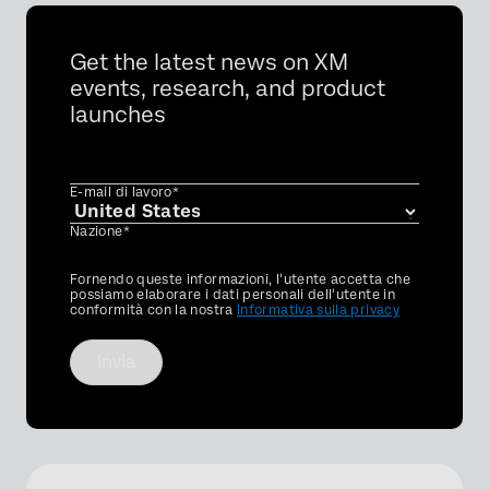
Get the latest news on XM
events, research, and product
launches
E-mail di lavoro*
Nazione*
Privacy
Fornendo queste informazioni, l'utente accetta che
Optin
possiamo elaborare i dati personali dell'utente in
conformità con la nostra
Informativa sulla privacy
Invia