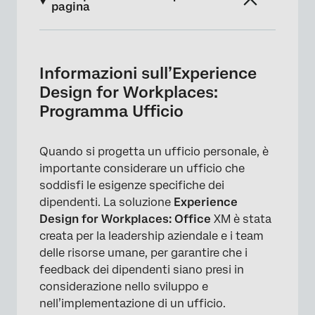
pagina
Informazioni sull’Experience Design for
Workplaces: Programma Ufficio
Informazioni sull’Experience
Creare un design dell’esperienza per gli
Design for Workplaces:
ambienti di lavoro: Programma per l’ufficio
Programma Ufficio
Incluso in ogni esperienza Design for
Workplaces: Programma per l’ufficio
Quando si progetta un ufficio personale, è
importante considerare un ufficio che
Aggiunta di PARTECIPANTI al programma
soddisfi le esigenze specifiche dei
Scheda Dashboard
dipendenti. La soluzione
Experience
Design for Workplaces: Office
XM è stata
creata per la leadership aziendale e i team
delle risorse umane, per garantire che i
feedback dei dipendenti siano presi in
considerazione nello sviluppo e
nell’implementazione di un ufficio.