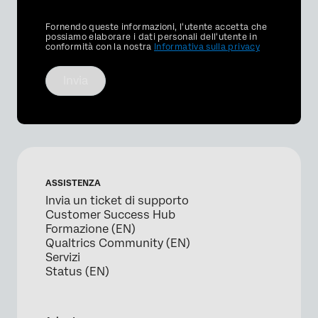
Privacy
Fornendo queste informazioni, l'utente accetta che
Optin
possiamo elaborare i dati personali dell'utente in
conformità con la nostra
Informativa sulla privacy
Invia
ASSISTENZA
Invia un ticket di supporto
Customer Success Hub
Formazione (EN)
Qualtrics Community (EN)
Servizi
Status (EN)