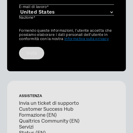
E-mail di lavoro*
Nazione*
Privacy
Fornendo queste informazioni, l'utente accetta che
Optin
possiamo elaborare i dati personali dell'utente in
conformità con la nostra
Informativa sulla privacy
Invia
ASSISTENZA
Invia un ticket di supporto
Customer Success Hub
Formazione (EN)
Qualtrics Community (EN)
Servizi
Status (EN)