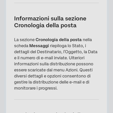
Informazioni sulla sezione Cronologia della
posta
Informazioni sulla sezione
Capire la cronologia della posta
Cronologia della posta
Scarica cronologia della posta
La sezione
Cronologia della posta
nella
Modifica distribuzione
scheda
Messaggi
riepiloga lo Stato, i
Elimina distribuzione
dettagli del Destinatario, l’Oggetto, la Data
e il numero di e-mail inviate. Ulteriori
informazioni sulla distribuzione possono
essere scaricate dal menu Azioni. Questi
diversi dettagli e opzioni consentono di
gestire la distribuzione delle e-mail e di
monitorare i progressi.