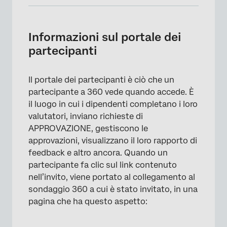
Informazioni sul portale dei partecipanti
Accessibilità al portale dei partecipanti
Informazioni sul portale dei
partecipanti
Navigazione nel Portale del Partecipante
Il vostro feedback
Il portale dei partecipanti è ciò che un
Attività del manager
partecipante a 360 vede quando accede. È
il luogo in cui i dipendenti completano i loro
FAQs
valutatori, inviano richieste di
APPROVAZIONE, gestiscono le
approvazioni, visualizzano il loro rapporto di
feedback e altro ancora. Quando un
partecipante fa clic sul link contenuto
nell’invito, viene portato al collegamento al
sondaggio 360 a cui è stato invitato, in una
pagina che ha questo aspetto: