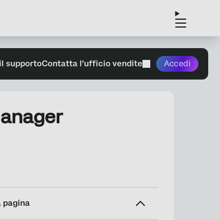
il supporto
Contatta l'ufficio vendite
Accedi
 manager
a pagina