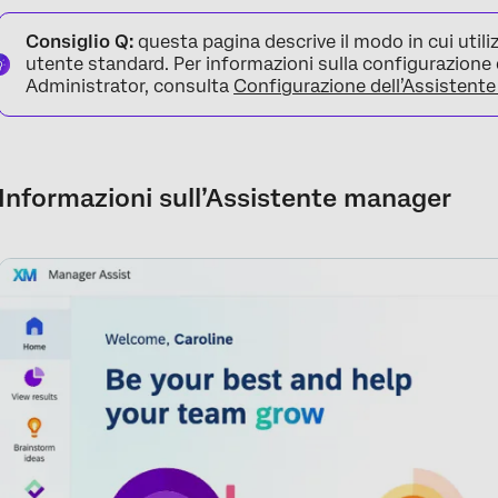
Informazioni sull’Assistente manager
Consiglio Q:
questa pagina descrive il modo in cui util
Accesso all’Assistente manager
utente standard. Per informazioni sulla configurazion
Administrator, consulta
Configurazione dell’Assistent
Pagine
Informazioni sull’Assistente manager