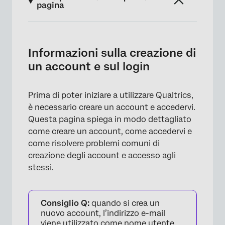
pagina
Informazioni sulla creazione di un account e
sul login
Informazioni sulla creazione di
Creazione di un account
un account e sul login
Problemi di creazione dell’account
Prima di poter iniziare a utilizzare Qualtrics,
Accesso al tuo account
è necessario creare un account e accedervi.
Problemi di accesso
Questa pagina spiega in modo dettagliato
come creare un account, come accedervi e
Reimpostazioni password
come risolvere problemi comuni di
Eliminazione dell’account
creazione degli account e accesso agli
stessi.
Più account con lo stesso nome utente
Istruzioni speciali per gli utenti FedRAMP
Consiglio Q:
quando si crea un
FAQs
nuovo account, l’indirizzo e-mail
viene utilizzato come nome utente